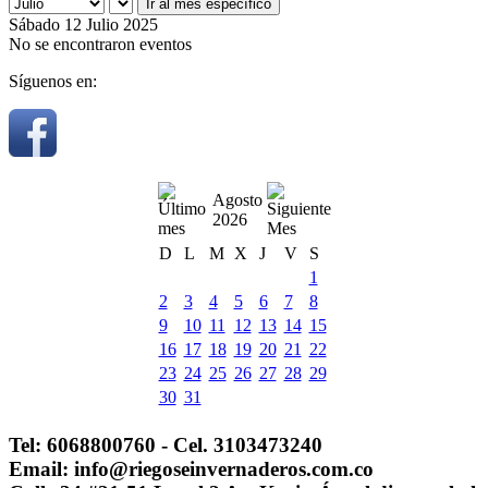
Ir al mes específico
Sábado 12 Julio 2025
No se encontraron eventos
Síguenos en:
Agosto
2026
D
L
M
X
J
V
S
1
2
3
4
5
6
7
8
9
10
11
12
13
14
15
16
17
18
19
20
21
22
23
24
25
26
27
28
29
30
31
Tel: 6068800760 - Cel. 3103473240
Email: info@riegoseinvernaderos.com.co