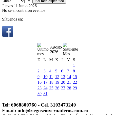
Ir al mes específico
Jueves 11 Junio 2026
No se encontraron eventos
Síguenos en:
Agosto
2026
D
L
M
X
J
V
S
1
2
3
4
5
6
7
8
9
10
11
12
13
14
15
16
17
18
19
20
21
22
23
24
25
26
27
28
29
30
31
Tel: 6068800760 - Cel. 3103473240
Email: info@riegoseinvernaderos.com.co