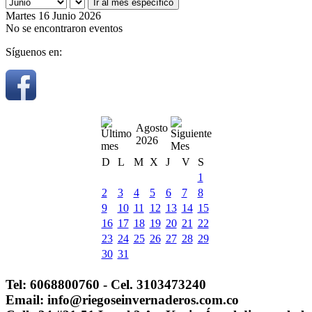
Ir al mes específico
Martes 16 Junio 2026
No se encontraron eventos
Síguenos en:
Agosto
2026
D
L
M
X
J
V
S
1
2
3
4
5
6
7
8
9
10
11
12
13
14
15
16
17
18
19
20
21
22
23
24
25
26
27
28
29
30
31
Tel: 6068800760 - Cel. 3103473240
Email: info@riegoseinvernaderos.com.co